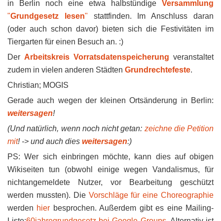
in Berlin noch eine etwa halbstündige
Versammlung
"
Grundgesetz lesen
"
stattfinden. Im Anschluss daran
(oder auch schon davor) bieten sich die Festivitäten im
Tiergarten für einen Besuch an. :)
Der
Arbeitskreis Vorratsdatenspeicherung
veranstaltet
zudem in vielen anderen Städten
Grundrechtefeste
.
Christian; MOGIS
Gerade auch wegen der kleinen Ortsänderung in Berlin:
weitersagen
!
(Und natürlich, wenn noch nicht getan:
zeichne
die Petition
mit
! -> und auch dies
weitersagen
:)
PS: Wer sich einbringen möchte, kann dies auf obigen
Wikiseiten tun (obwohl einige wegen Vandalismus, für
nichtangemeldete Nutzer, vor Bearbeitung geschützt
werden mussten). Die
Vorschläge für eine Choreographie
werden
hier
besprochen. Außerdem gibt es eine Mailing-
Liste:
60jahregrundgesetz bei Google Groups
. Alternativ ist