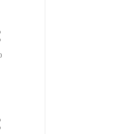
)
)
)
)
)