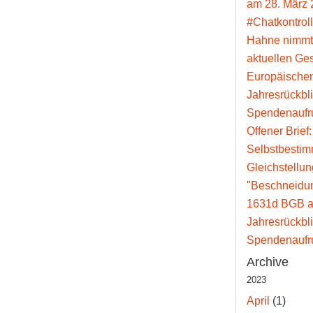
am 28. März 
#Chatkontroll
Hahne nimmt
aktuellen Ge
Europäische
Jahresrückbl
Spendenaufr
Offener Brief
Selbstbesti
Gleichstellun
"Beschneidun
1631d BGB a
Jahresrückbl
Spendenaufr
Archive
2023
April
(1)