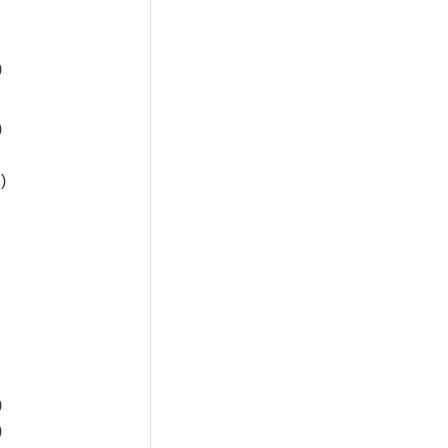
)
)
)
)
)