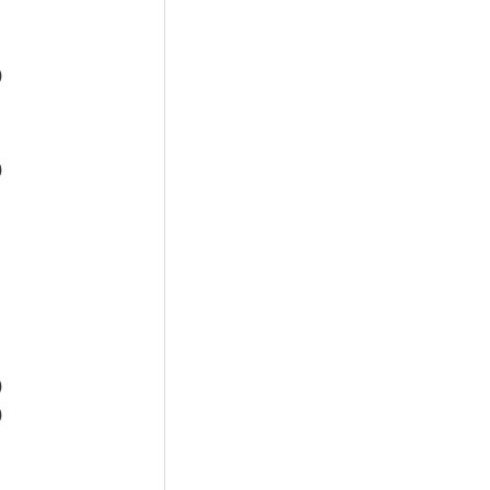
)
)
)
)