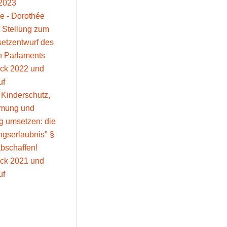
2023
e - Dorothée
 Stellung zum
setzentwurf des
n Parlaments
ick 2022 und
uf
: Kinderschutz,
mmung und
g umsetzen: die
gserlaubnis" §
bschaffen!
ick 2021 und
uf