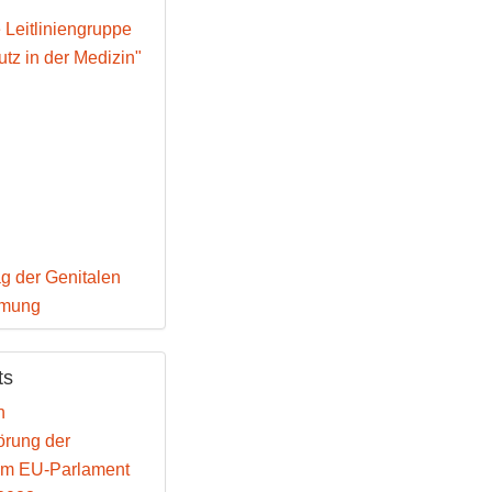
e Leitliniengruppe
tz in der Medizin"
g der Genitalen
mmung
ts
n
rung der
im EU-Parlament