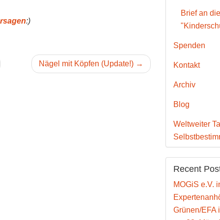
Brief an di
ersagen
:)
"Kinderschu
Spenden
Nägel mit Köpfen (Update!) →
Kontakt
Archiv
Blog
Weltweiter Ta
Selbstbesti
Recent Pos
MOGiS e.V. i
Expertenanhö
Grünen/EFA 