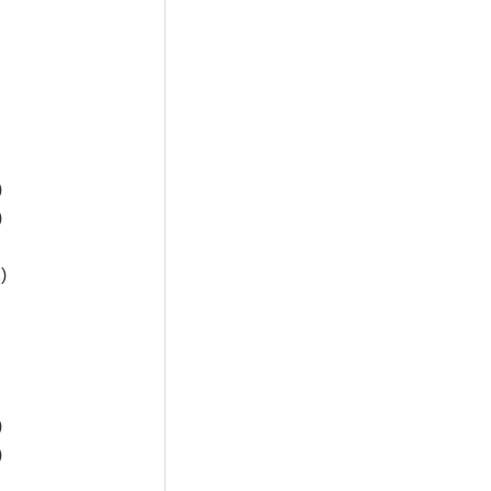
)
)
)
)
)